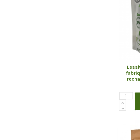
Lessi
fabri
recha