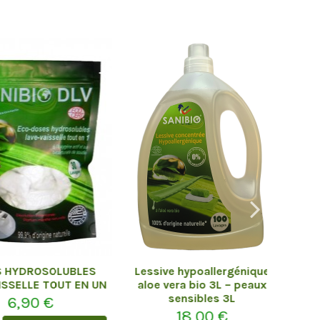
YDROSOLUBLES
Lessive hypoallergénique
Sa
ELLE TOUT EN UN
aloe vera bio 3L – peaux
écologi
sensibles 3L
,90 €
18,00 €