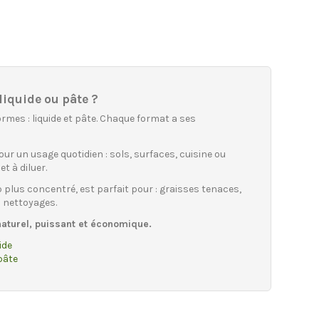
 liquide ou pâte ?
ormes : liquide et pâte. Chaque format a ses
our un usage quotidien : sols, surfaces, cuisine ou
et à diluer.
 plus concentré, est parfait pour : graisses tenaces,
s nettoyages.
naturel, puissant et économique.
ide
pâte