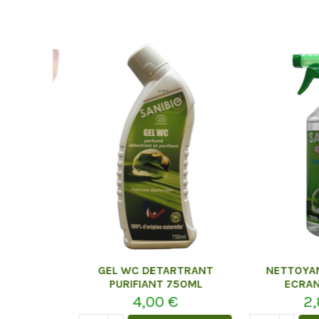
ULTRA
GEL WC DETARTRANT
NETTOYANT V
SAVON
PURIFIANT 750ML
ECRANS 
KG
4,00 €
2,80